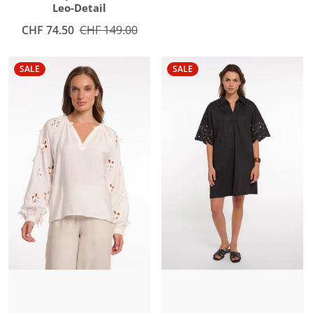
Leo-Detail
Angebotspreis
CHF 74.50
Normaler Preis
CHF 149.00
SALE
SALE