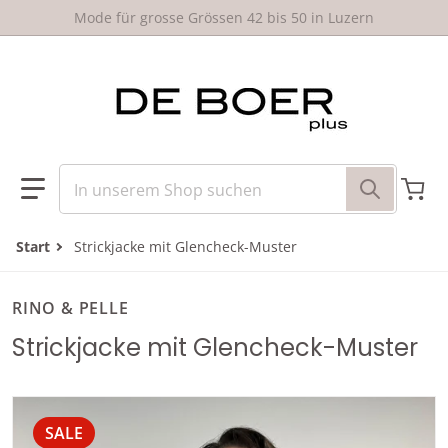
um Inhalt springen
Mode für grosse Grössen 42 bis 50 in Luzern
In unserem Shop suchen
Start
Strickjacke mit Glencheck-Muster
RINO & PELLE
Strickjacke mit Glencheck-Muster
files/RINO_PELLE_Strickjacke_Glencheck_DEBOERplus_Luze
f
SALE