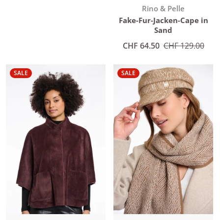
Anbieter:
Rino & Pelle
Fake-Fur-Jacken-Cape in
Sand
Angebotspreis
CHF 64.50
Normaler Preis
CHF 129.00
SALE
SALE