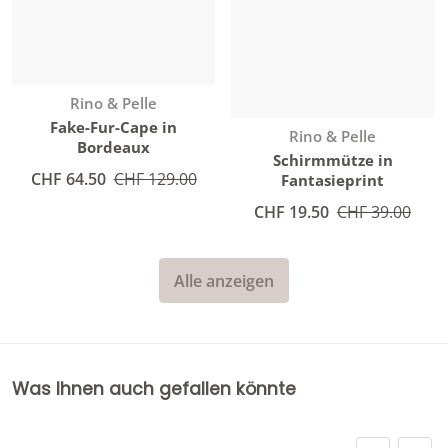
Anbieter:
Rino & Pelle
Fake-Fur-Cape in
Anbieter:
Rino & Pelle
Bordeaux
Schirmmütze in
Angebotspreis
CHF 64.50
Normaler Preis
CHF 129.00
Fantasieprint
Angebotspreis
CHF 19.50
Normaler Preis
CHF 39.00
Alle anzeigen
Was Ihnen auch gefallen könnte