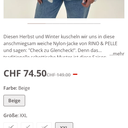
Diesen Herbst und Winter kuscheln wir uns in diese
anschmiegsam weiche Nylon-Jacke von RINO & PELLE
und sagen: "Check zu Glencheck!". Denn das
...mehr
traditionelle schottische Muster ist diese Saison ein
Must-have für alle Trendsetterinnen. Die Jacke ist
CHF 74.50
kastenförmig geschnitten und hat eine doppelreihige
CHF 149.00
Knopfleiste. Der hohe Stehkragen gefällt uns besonders
Angebotspreis
Normaler Preis
gut – denn so kann man den Schal auch mal zuhause
Farbe:
Beige
lassen.
Beige
Größe:
XXL
M
L
XL
XXL