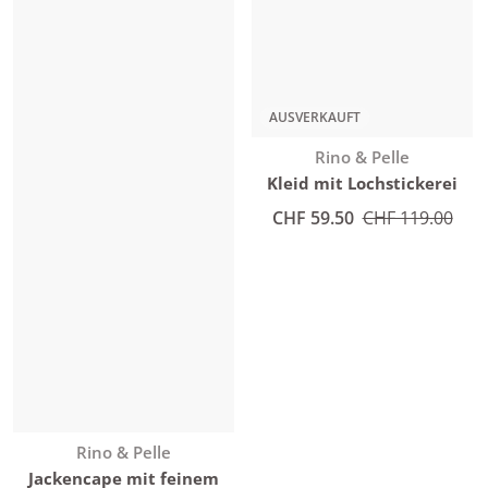
AUSVERKAUFT
Anbieter:
Rino & Pelle
Kleid mit Lochstickerei
Angebotspreis
CHF 59.50
Normaler Preis
CHF 119.00
Anbieter:
Rino & Pelle
Jackencape mit feinem