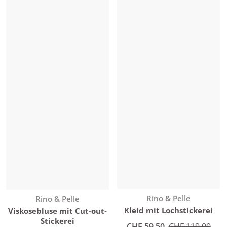
Anbieter:
Rino & Pelle
Anbieter:
Rino & Pelle
Kleid mit Lochstickerei
Viskosebluse mit Cut-out-
Stickerei
Angebotspreis
CHF 59.50
Normaler Preis
CHF 119.00