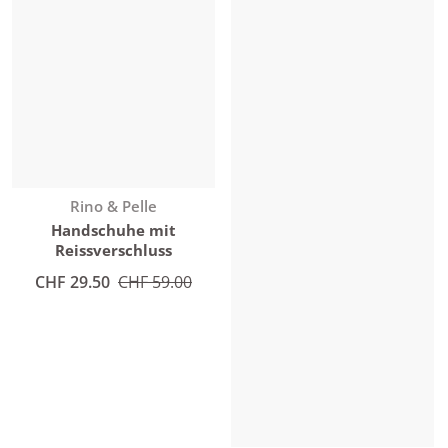
Anbieter:
Rino & Pelle
Handschuhe mit
Reissverschluss
Angebotspreis
CHF 29.50
Normaler Preis
CHF 59.00