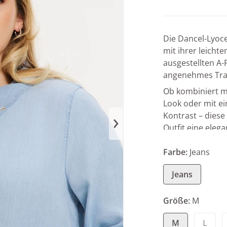
Die Dancel-Lyoce
mit ihrer leichte
ausgestellten A-
angenehmes Trag
Ob kombiniert m
Look oder mit ei
Kontrast – diese 
Outfit eine eleg
dium 1 in Galerieansicht öffnen
Farbe:
Jeans
Jeans
Größe:
M
M
L