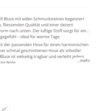
ll Bluse mit edlen Schmucksteinen begeistert
n, fliessenden Qualität und einer dezent
Form nach unten. Der luftige Stoff sorgt für ein
egefühl – ideal für warme Tage.
it der passenden Hose für einen harmonischen
ner schmal geschnittenen Hose als stilvoller
Bluse ist vielseitig tragbar und verleiht jedem
...mehr
ante Note.
Medium 2 in Galerieansicht öffnen
XL