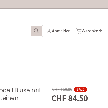
Anmelden
Warenkorb
N
files/361356-232-M
cell Bluse mit
CHF 169.00
SALE
Normaler Preis
CHF 84.50
teinen
Angebotspr