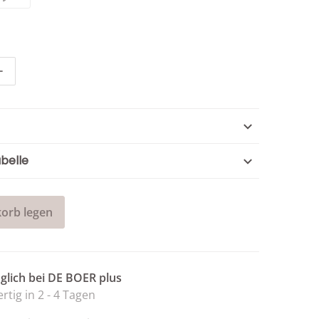
ncel-Lyocell Bluse mit Schmucksteinen verringern
Menge für Dancel-Lyocell Bluse mit Schmucksteinen erhöh
belle
orb legen
lich bei
DE BOER plus
rtig in 2 - 4 Tagen