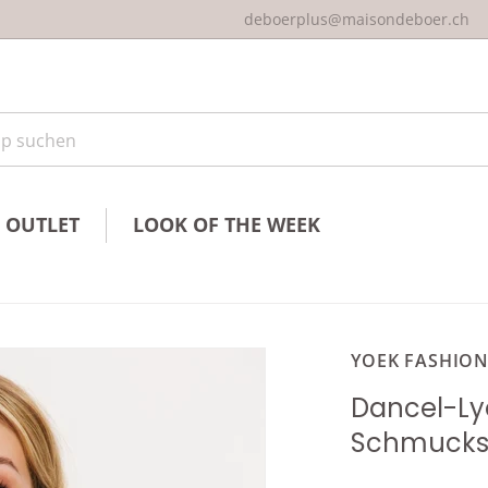
deboerplus@maisondeboer.ch
 suchen
OUTLET
LOOK OF THE WEEK
-4fe7-9cc2-a2d0c4685080.jpg
files/361356-232-MC.jpg
YOEK FASHIO
Dancel-Lyo
Schmucks