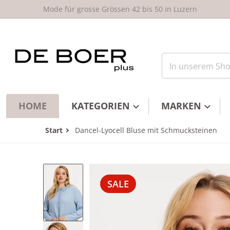
um Inhalt springen
Mode für grosse Grössen 42 bis 50 in Luzern
In unserem Shop
HOME
KATEGORIEN
MARKEN
Start
Dancel-Lyocell Bluse mit Schmucksteinen
files/361356-232-GL_5e5e62ed-4395
SALE