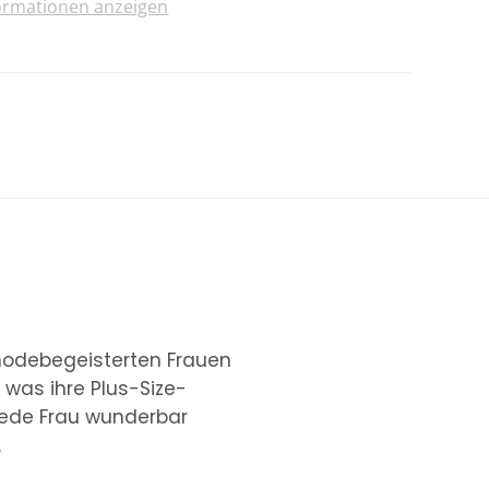
ormationen anzeigen
 modebegeisterten Frauen
 was ihre Plus-Size-
 jede Frau wunderbar
.