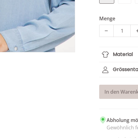
Menge
Menge für Da
Material
Grössenta
In den Warenk
Abholung mög
Gewöhnlich fe