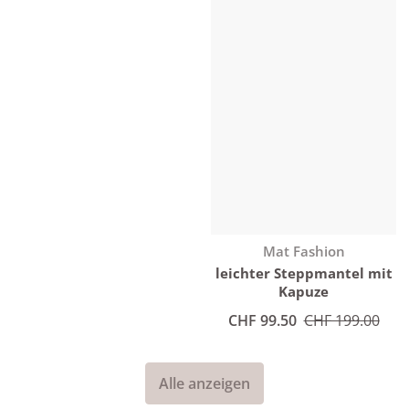
Anbieter:
Mat Fashion
leichter Steppmantel mit
Kapuze
Angebotspreis
CHF 99.50
Normaler Preis
CHF 199.00
Alle anzeigen