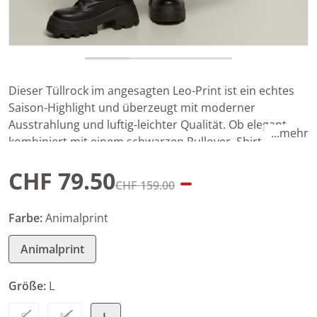
Dieser Tüllrock im angesagten Leo-Print ist ein echtes
Saison-Highlight und überzeugt mit moderner
Ausstrahlung und luftig-leichter Qualität. Ob elegant
...mehr
kombiniert mit einem schwarzen Pullover, Shirt oder
Blazer – er eignet sich wunderbar für festliche Anlässe.
CHF 79.50
Wer es etwas frecher mag, setzt mit einer coolen
CHF 159.00
Lederjacke einen modischen Kontrast. Ein vielseitiges
Angebotspreis
Normaler Preis
Lieblingsstück für stilbewusste Auftritte!
Farbe:
Animalprint
Animalprint
Größe:
L
S
M
L