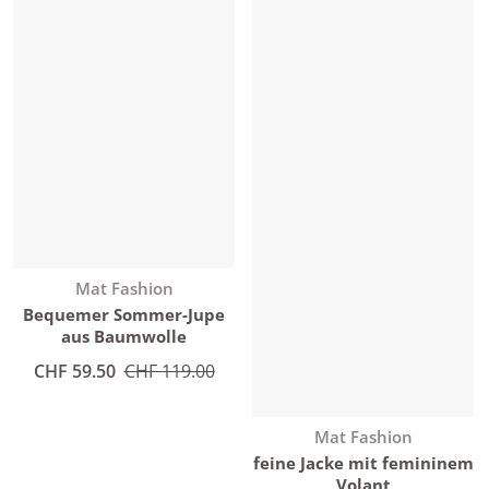
Anbieter:
Mat Fashion
Bequemer Sommer-Jupe
aus Baumwolle
Angebotspreis
CHF 59.50
Normaler Preis
CHF 119.00
Anbieter:
Mat Fashion
feine Jacke mit femininem
Volant