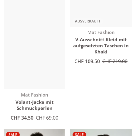
AUSVERKAUFT
Anbieter:
Mat Fashion
V-Ausschnitt Kleid mit
aufgesetzten Taschen in
Khaki
Angebotspreis
CHF 109.50
Normaler Preis
CHF 219.00
Anbieter:
Mat Fashion
Volant-Jacke mit
Schmuckperlen
Angebotspreis
CHF 34.50
Normaler Preis
CHF 69.00
SALE
SALE