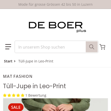
um Inhalt springen
Mode für grosse Grössen 42 bis 50 in Luzern
In unserem Shop suchen
Start
Tüll-Jupe in Leo-Print
MAT FASHION
Tüll-Jupe in Leo-Print
1 Bewertung
files/8401.6015_GREEN_2.jpg
f
SALE