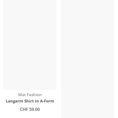
Anbieter:
Mat Fashion
Langarm Shirt in A-Form
Normaler Preis
CHF 59.00