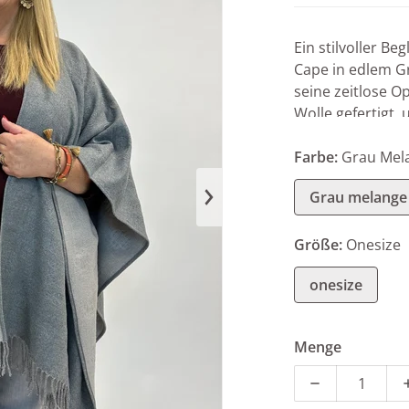
Ein stilvoller Be
Cape in edlem G
seine zeitlose 
Wolle gefertigt, 
jedem Outfit ein
oder als stilvol
Farbe:
Grau Mel
mühelos jedem Lo
Grau melange
an kühleren Tag
dium 1 in Galerieansicht öffnen
Größe:
Onesize
onesize
Menge
Menge für Ca