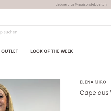
deboerplus@maisondeboer.ch
 suchen
OUTLET
LOOK OF THE WEEK
_plus_Luzern_1.jpg
files/Elena_Miro_Wollcape
ELENA MIRÒ
Cape aus 