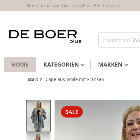
um Inhalt springen
Mode für grosse Grössen 42 bis 50 in Luzern
In unserem Shop
HOME
KATEGORIEN
MARKEN
Start
Cape aus Wolle mit Fransen
files/Elena_Miro_Wollcape_DE_BOER
SALE