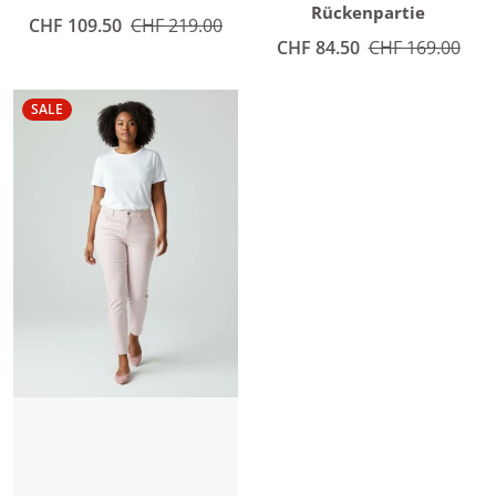
Rückenpartie
Angebotspreis
CHF 109.50
Normaler Preis
CHF 219.00
Angebotspreis
CHF 84.50
Normaler Preis
CHF 169.00
SALE