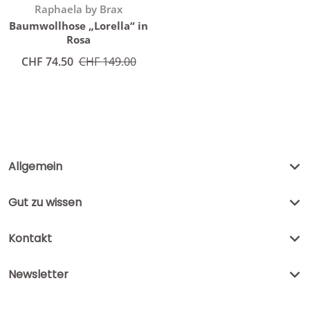
Anbieter:
Raphaela by Brax
Baumwollhose „Lorella“ in
Rosa
Angebotspreis
CHF 74.50
Normaler Preis
CHF 149.00
Allgemein
Gut zu wissen
Kontakt
Newsletter