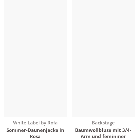
Anbieter:
Anbieter:
White Label by Rofa
Backstage
Sommer-Daunenjacke in
Baumwollbluse mit 3/4-
Rosa
Arm und femininer