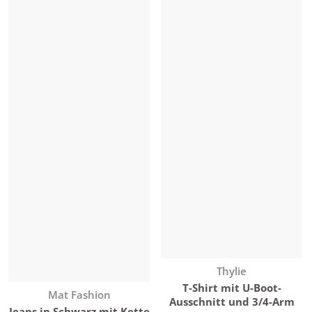
Anbieter:
Thylie
T-Shirt mit U-Boot-
Anbieter:
Mat Fashion
Ausschnitt und 3/4-Arm
Jeans in Schwarz mit Kette