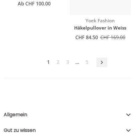
Normaler Preis
Ab CHF 100.00
Anbieter:
Yoek Fashion
Häkelpullover in Weiss
Angebotspreis
CHF 84.50
Normaler Preis
CHF 169.00
1
2
3
…
5
Allgemein
Gut zu wissen