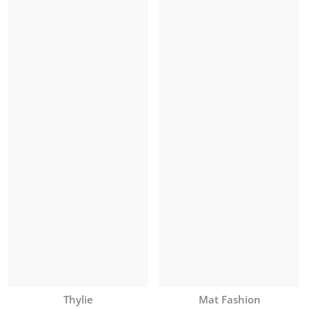
Anbieter:
Anbieter:
Mat Fashion
Thylie