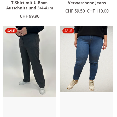
Verwaschene Jeans
T-Shirt mit U-Boot-
Ausschnitt und 3/4-Arm
Angebotspreis
CHF 59.50
Normaler Preis
CHF 119.00
Normaler Preis
CHF 99.90
SALE
SALE