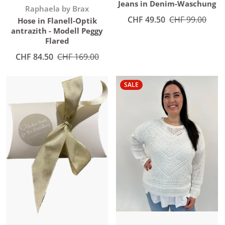
Jeans in Denim-Waschung
Anbieter:
Raphaela by Brax
Angebotspreis
CHF 49.50
Normaler Preis
CHF 99.00
Hose in Flanell-Optik
antrazith - Modell Peggy
Flared
Angebotspreis
CHF 84.50
Normaler Preis
CHF 169.00
SALE