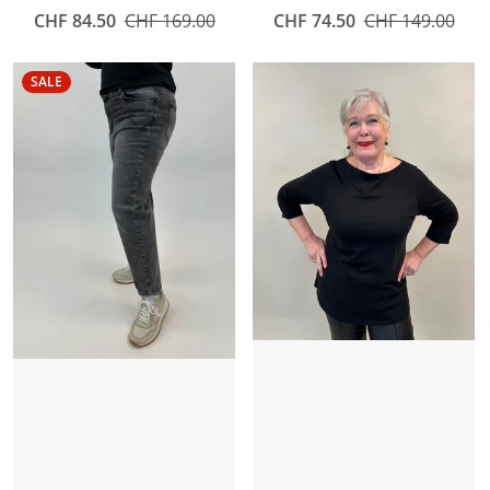
Angebotspreis
CHF 74.50
Normaler Preis
CHF 149.00
Angebotspreis
CHF 84.50
Normaler Preis
CHF 169.00
SALE