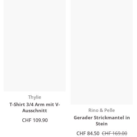
Anbieter:
Thylie
T-Shirt 3/4 Arm mit V-
Anbieter:
Rino & Pelle
Ausschnitt
Gerader Strickmantel in
Normaler Preis
CHF 109.90
Stein
Angebotspreis
CHF 84.50
Normaler Preis
CHF 169.00