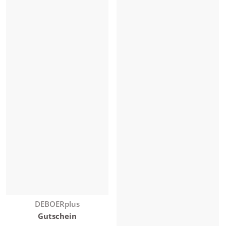
Anbieter:
DEBOERplus
Gutschein