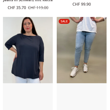
Normaler Preis
CHF 99.90
Angebotspreis
CHF 35.70
Normaler Preis
CHF 119.00
SALE